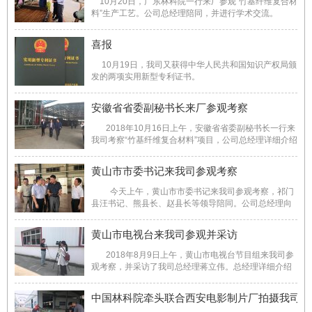
10月20日，广东林科院一行来厂参观“竹基纤维复合材
料”生产工艺。公司总经理陪同，并进行学术交流。
喜报
10月19日，我司又获得中华人民共和国知识产权局颁
发的两项实用新型专利证书。
安徽省省委副秘书长来厂参观考察
2018年10月16日上午，安徽省省委副秘书长一行来
我司考察“竹基纤维复合材料”项目，公司总经理详细介绍
了“竹基纤维复合材料”生产工艺，产品特性以及市场应
用。 ...
黄山市市委书记来我司参观考察
今天上午，黄山市市委书记来我司参观考察，祁门
县汪书记、熊县长、赵县长等领导陪同。公司总经理向
任书记详细介绍了“竹基纤维复合材料”生产工艺，以及产
品的性能，当了解到我司生产的“竹基纤维复合材料”性能
黄山市电视台来我司参观并采访
达到国际领先时，给予高度 ...
2018年8月9日上午，黄山市电视台节目组来我司参
观考察，并采访了我司总经理蒋立伟。总经理详细介绍
了我们公司的产品以及经营状况。我司生产的“高性能竹
基纤维复合材料”性能达到国际先进水平。最后总经理表
中国林科院牵头联合西安电影制片厂拍摄我司宣
达很感谢党和政府的关怀，我 ...