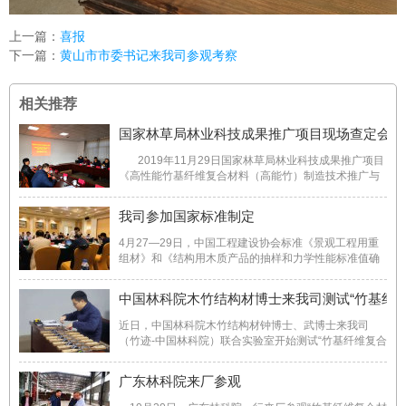
上一篇：
喜报
下一篇：
黄山市市委书记来我司参观考察
相关推荐
国家林草局林业科技成果推广项目现场查定会
2019年11月29日国家林草局林业科技成果推广项目
《高性能竹基纤维复合材料（高能竹）制造技术推广与
示范》现场查定会在安徽竹迹新材料科技有限公司举行
来自国家林草局、中国林业科学研究院、南京林业大
我司参加国家标准制定
学、浙江农林大学的专家及课题负责人参加会议 ...
4月27—29日，中国工程建设协会标准《景观工程用重
组材》和《结构用木质产品的抽样和力学性能标准值确
定方法》第一次标准研讨会在屯溪召开，这两项标准由
中国林业科学研究院木材工业研究所和安徽竹迹新材料
中国林科院木竹结构材博士来我司测试“竹基纤维
科技有限公司共同负责起草，旨在响应国家大力发展绿
色建筑的号召，进 ...
近日，中国林科院木竹结构材钟博士、武博士来我司
（竹迹-中国林科院）联合实验室开始测试“竹基纤维复合
材料”长期载荷试验(两年)。
广东林科院来厂参观